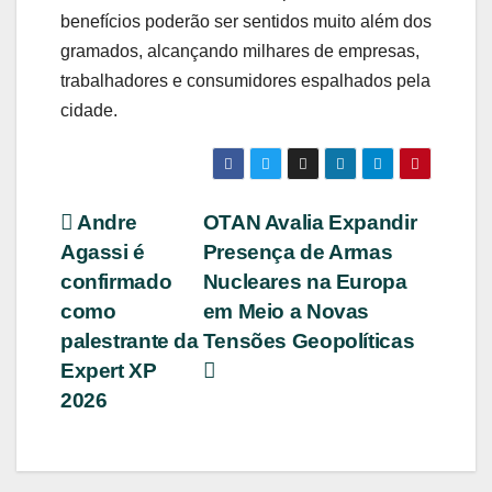
benefícios poderão ser sentidos muito além dos
gramados, alcançando milhares de empresas,
trabalhadores e consumidores espalhados pela
cidade.
Navegação
Andre
OTAN Avalia Expandir
Agassi é
Presença de Armas
de
confirmado
Nucleares na Europa
Post
como
em Meio a Novas
palestrante da
Tensões Geopolíticas
Expert XP
2026