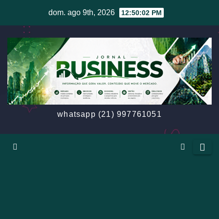
Skip
dom. ago 9th, 2026
12:50:04 PM
to
content
whatsapp (21) 997761051