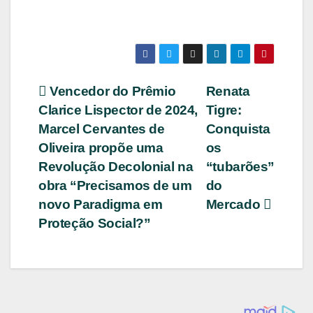
Navegação
Vencedor do Prêmio
Renata
Clarice Lispector de 2024,
Tigre:
de
Marcel Cervantes de
Conquista
Post
Oliveira propõe uma
os
Revolução Decolonial na
“tubarões”
obra “Precisamos de um
do
novo Paradigma em
Mercado
Proteção Social?”