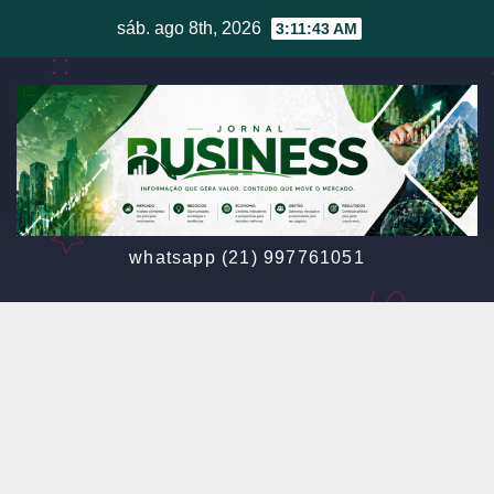
Skip
sáb. ago 8th, 2026
3:11:46 AM
to
content
whatsapp (21) 997761051