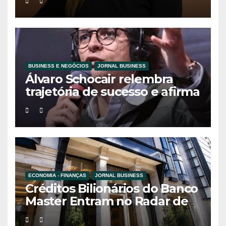
geração de mulheres líderes
BUSINESS E NEGÓCIOS
JORNAL BUSINESS
Álvaro Schocair relembra
trajetória de sucesso e afirma
que propósito é o novo
motor do
empreendedorismo
ECONOMIA - FINANÇAS
JORNAL BUSINESS
Créditos Bilionários do Banco
Master Entram no Radar de
Investigação por Supostas