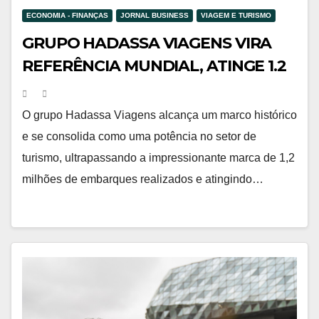
ECONOMIA - FINANÇAS
JORNAL BUSINESS
VIAGEM E TURISMO
GRUPO HADASSA VIAGENS VIRA
REFERÊNCIA MUNDIAL, ATINGE 1.2
MILHÃO DE EMBARQUES, 635.000
CLIENTES CADASTRADOS E
O grupo Hadassa Viagens alcança um marco histórico
IMPLANTA BANCO DIGITAL COM
e se consolida como uma potência no setor de
MAIS DE 300 SERVIÇOS
turismo, ultrapassando a impressionante marca de 1,2
milhões de embarques realizados e atingindo…