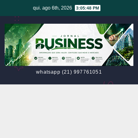
Skip
qui. ago 6th, 2026
3:05:49 PM
to
content
whatsapp (21) 997761051