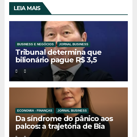
LEIA MAIS
BUSINESS E NEGÓCIOS
JORNAL BUSINESS
Tribunal determina que
bilionário pague R$ 3,5
bilhões à ex-esposa em
divórcio histórico na Coreia
do Sul
ECONOMIA - FINANÇAS
JORNAL BUSINESS
Da síndrome do pânico aos
palcos: a trajetória de Bia
Holmes inspira uma nova