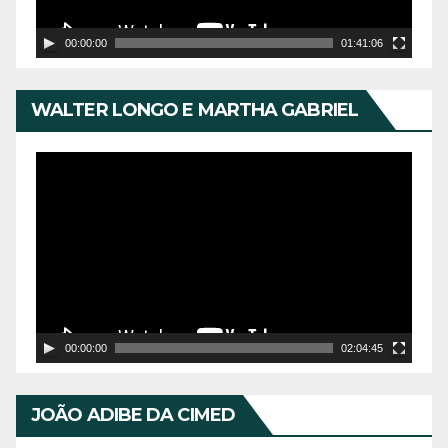
o
r
00:00:00
01:41:06
d
e
WALTER LONGO E MARTHA GABRIEL
v
í
T
d
o
e
c
o
a
d
o
r
00:00:00
02:04:45
d
e
JOÃO ADIBE DA CIMED
v