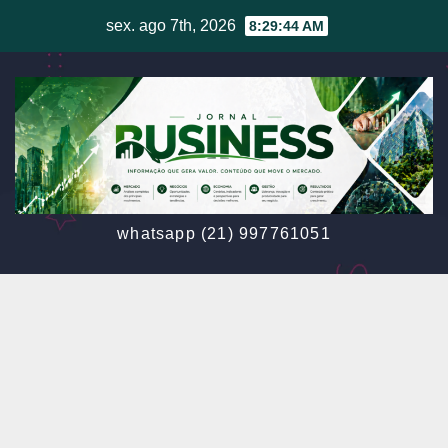
Skip
sex. ago 7th, 2026
8:29:47 AM
to
content
whatsapp (21) 997761051