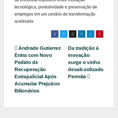
tecnológica, produtividade e preservação de
empregos em um cenário de transformação
acelerada.
Navegação
Andrade Gutierrez
Da tradição à
Entra com Novo
inovação
de
Pedido de
surge o vinho
Post
Recuperação
desalcoolizado
Extrajudicial Após
Permitø
Acumular Prejuízos
Bilionários