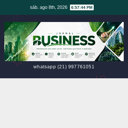
Skip
sáb. ago 8th, 2026
6:57:46 PM
to
content
whatsapp (21) 997761051