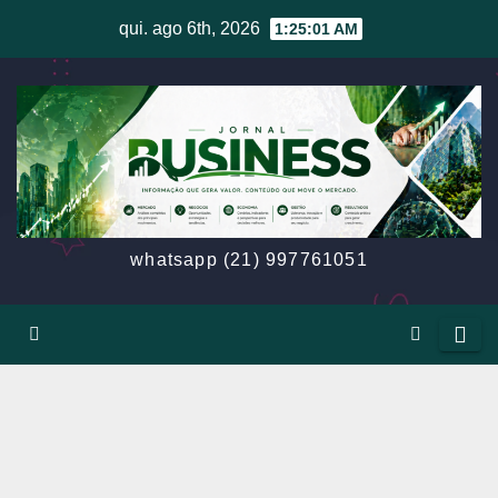
Skip
qui. ago 6th, 2026
1:25:04 AM
to
content
whatsapp (21) 997761051