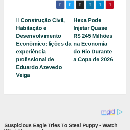
Navegação
Construção Civil,
Hexa Pode
Habitação e
Injetar Quase
de
Desenvolvimento
R$ 245 Milhões
Post
Econômico: lições da
na Economia
experiência
do Rio Durante
profissional de
a Copa de 2026
Eduardo Azevedo
Veiga