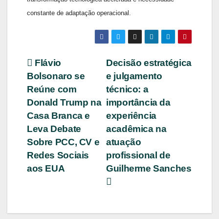
constante de adaptação operacional.
Navegação
Flávio
Decisão estratégica
Bolsonaro se
e julgamento
de
Reúne com
técnico: a
Post
Donald Trump na
importância da
Casa Branca e
experiência
Leva Debate
acadêmica na
Sobre PCC, CV e
atuação
Redes Sociais
profissional de
aos EUA
Guilherme Sanches