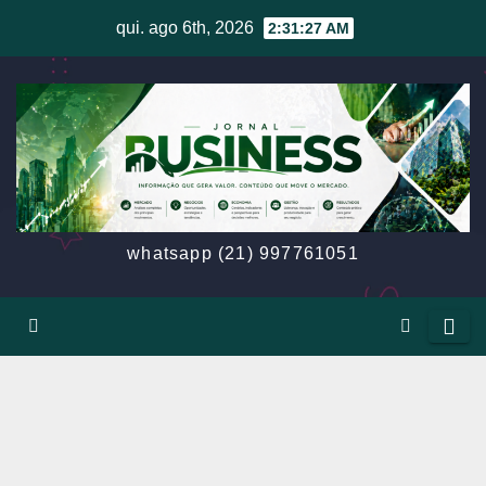
Skip
qui. ago 6th, 2026
2:31:29 AM
to
content
whatsapp (21) 997761051