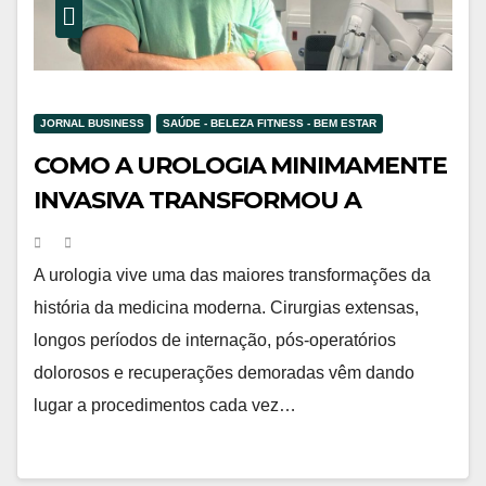
JORNAL BUSINESS
SAÚDE - BELEZA FITNESS - BEM ESTAR
COMO A UROLOGIA MINIMAMENTE
INVASIVA TRANSFORMOU A
UROLOGIA TRADICIONAL NO
BRASIL
A urologia vive uma das maiores transformações da
história da medicina moderna. Cirurgias extensas,
longos períodos de internação, pós-operatórios
dolorosos e recuperações demoradas vêm dando
lugar a procedimentos cada vez…