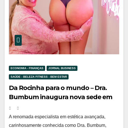
ECONOMIA - FINANÇAS
JORNAL BUSINESS
SAÚDE - BELEZA FITNESS - BEM ESTAR
Da Rocinha para o mundo – Dra.
Bumbum inaugura nova sede em
São Conrado, oferecendo ambiente
agradável e equipe multidisciplinar
A renomada especialista em estética avançada,
carinhosamente conhecida como Dra. Bumbum,