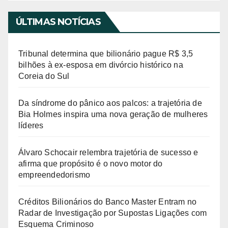
d
e
ÚLTIMAS NOTÍCIAS
v
í
Tribunal determina que bilionário pague R$ 3,5
d
bilhões à ex-esposa em divórcio histórico na
Coreia do Sul
e
o
Da síndrome do pânico aos palcos: a trajetória de
Bia Holmes inspira uma nova geração de mulheres
líderes
Álvaro Schocair relembra trajetória de sucesso e
afirma que propósito é o novo motor do
empreendedorismo
Créditos Bilionários do Banco Master Entram no
Radar de Investigação por Supostas Ligações com
Esquema Criminoso