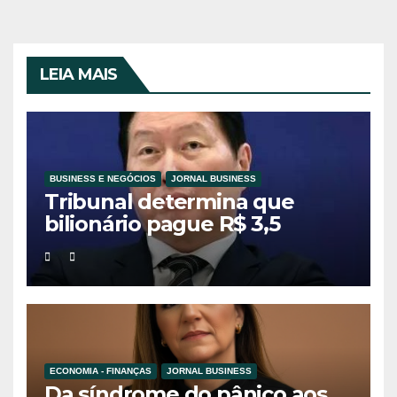
LEIA MAIS
BUSINESS E NEGÓCIOS
JORNAL BUSINESS
Tribunal determina que
bilionário pague R$ 3,5
bilhões à ex-esposa em
divórcio histórico na Coreia
do Sul
ECONOMIA - FINANÇAS
JORNAL BUSINESS
Da síndrome do pânico aos