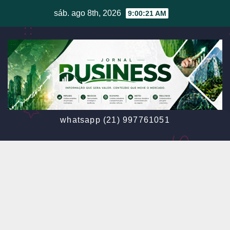
Skip
sáb. ago 8th, 2026
9:00:23 AM
to
content
whatsapp (21) 997761051