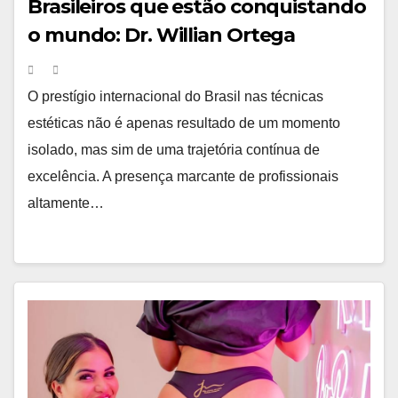
Brasileiros que estão conquistando
o mundo: Dr. Willian Ortega
alcança reconhecimento
internacional com palestras globais
O prestígio internacional do Brasil nas técnicas
e alunos de diversos países
estéticas não é apenas resultado de um momento
isolado, mas sim de uma trajetória contínua de
excelência. A presença marcante de profissionais
altamente…