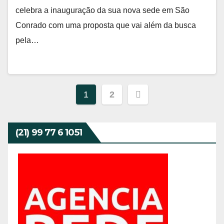
celebra a inauguração da sua nova sede em São
Conrado com uma proposta que vai além da busca
pela…
Navegação
1
2
por
posts
(21) 99 77 6 1051