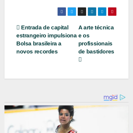
Navegação
Entrada de capital
A arte técnica
estrangeiro impulsiona
e os
de
Bolsa brasileira a
profissionais
Post
novos recordes
de bastidores