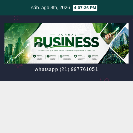
Skip
sáb. ago 8th, 2026
4:07:39 PM
to
content
whatsapp (21) 997761051