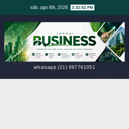
Skip
sáb. ago 8th, 2026
3:32:04 PM
to
content
whatsapp (21) 997761051