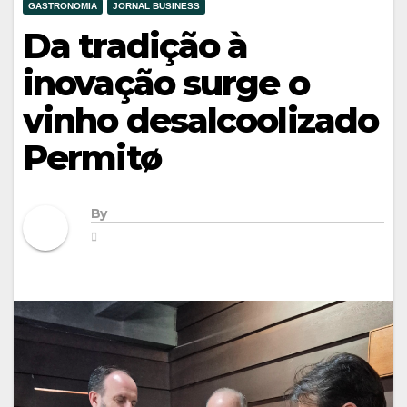
GASTRONOMIA
JORNAL BUSINESS
Da tradição à
inovação surge o
vinho desalcoolizado
Permitø
By