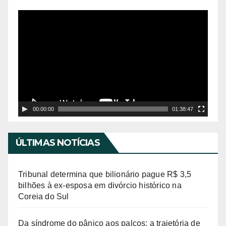
í
T
d
o
e
c
o
a
d
o
r
00:00:00
01:38:47
d
e
ÚLTIMAS NOTÍCIAS
v
í
Tribunal determina que bilionário pague R$ 3,5
d
bilhões à ex-esposa em divórcio histórico na
Coreia do Sul
e
o
Da síndrome do pânico aos palcos: a trajetória de