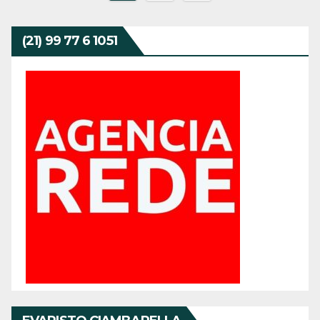
por
posts
(21) 99 77 6 1051