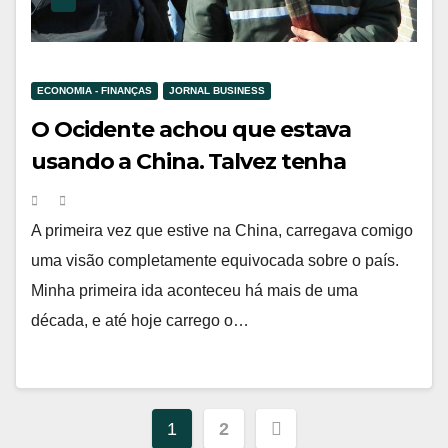
ECONOMIA - FINANÇAS
JORNAL BUSINESS
O Ocidente achou que estava
usando a China. Talvez tenha
acontecido o contrário.
A primeira vez que estive na China, carregava comigo
uma visão completamente equivocada sobre o país.
Minha primeira ida aconteceu há mais de uma
década, e até hoje carrego o…
Navegação
1
2