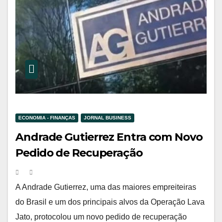
ECONOMIA - FINANÇAS
JORNAL BUSINESS
Andrade Gutierrez Entra com Novo
Pedido de Recuperação
Extrajudicial Após Acumular
Prejuízos Bilionários
A Andrade Gutierrez, uma das maiores empreiteiras
do Brasil e um dos principais alvos da Operação Lava
Jato, protocolou um novo pedido de recuperação