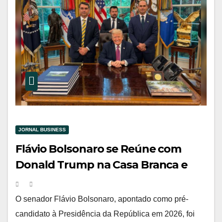
JORNAL BUSINESS
Flávio Bolsonaro se Reúne com
Donald Trump na Casa Branca e
Leva Debate Sobre PCC, CV e Redes
Sociais aos EUA
O senador Flávio Bolsonaro, apontado como pré-
candidato à Presidência da República em 2026, foi