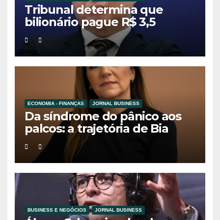
Tribunal determina que
bilionário pague R$ 3,5
bilhões à ex-esposa em
divórcio histórico na Coreia
do Sul
ECONOMIA - FINANÇAS
JORNAL BUSINESS
Da síndrome do pânico aos
palcos: a trajetória de Bia
Holmes inspira uma nova
geração de mulheres líderes
BUSINESS E NEGÓCIOS
JORNAL BUSINESS