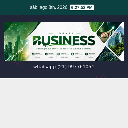
Skip
sáb. ago 8th, 2026
6:27:54 PM
to
content
whatsapp (21) 997761051