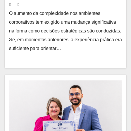
experiência acadêmica na atuação
profissional de Guilherme Sanches
O aumento da complexidade nos ambientes
corporativos tem exigido uma mudança significativa
na forma como decisões estratégicas são conduzidas.
Se, em momentos anteriores, a experiência prática era
suficiente para orientar…