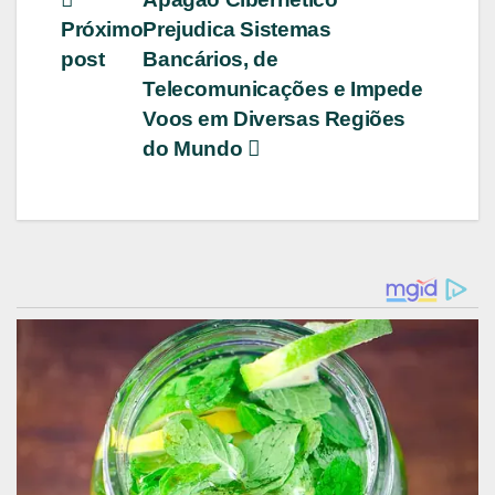
Navegação
Próximo
Prejudica Sistemas
de
post
Bancários, de
Post
Telecomunicações e Impede
Voos em Diversas Regiões
do Mundo