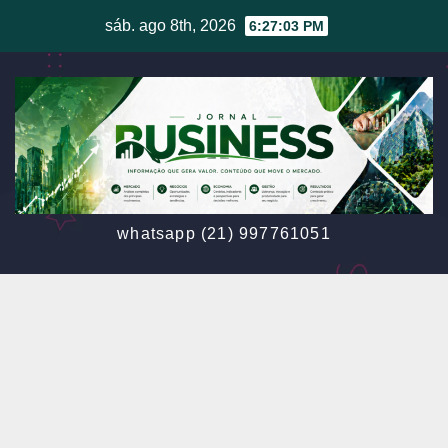
Skip
sáb. ago 8th, 2026
6:27:05 PM
to
content
whatsapp (21) 997761051