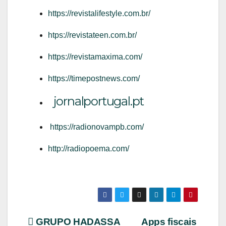
https://revistalifestyle.com.br/
htps://revistateen.com.br/
https://revistamaxima.com/
https://timepostnews.com/
jornalportugal.pt
https://radionovampb.com/
http://radiopoema.com/
Navegação
GRUPO HADASSA
Apps fiscais