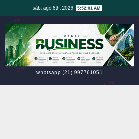
Skip
sáb. ago 8th, 2026
5:52:03 AM
to
content
whatsapp (21) 997761051