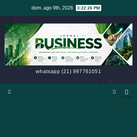
Skip
dom. ago 9th, 2026
3:22:29 PM
to
content
whatsapp (21) 997761051