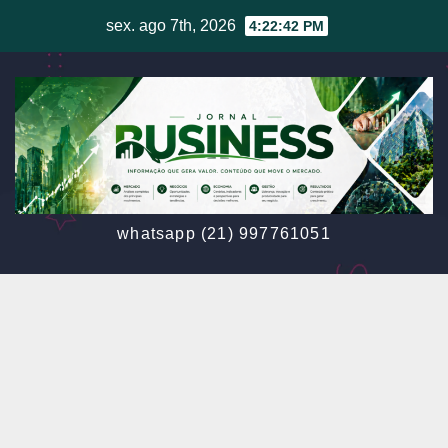
Skip
sex. ago 7th, 2026
4:22:44 PM
to
content
whatsapp (21) 997761051