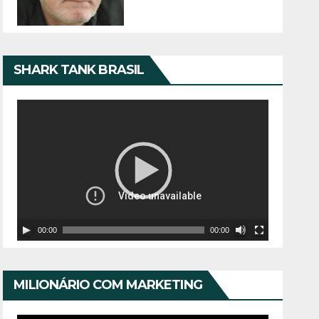
SHARK TANK BRASIL
T
o
c
a
d
o
00:00
00:00
r
d
e
MILIONÁRIO COM MARKETING
v