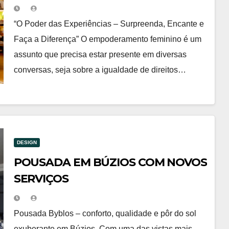
coordenação técnica e
participação na coautoria de Deise
“O Poder das Experiências – Surpreenda, Encante e
Miréia
Faça a Diferença” O empoderamento feminino é um
assunto que precisa estar presente em diversas
conversas, seja sobre a igualdade de direitos…
DESIGN
POUSADA EM BÚZIOS COM NOVOS
SERVIÇOS
Pousada Byblos – conforto, qualidade e pôr do sol
exuberante em Búzios. Com uma das vistas mais