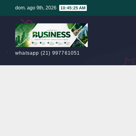
Skip
dom. ago 9th, 2026
10:45:26 AM
to
content
whatsapp (21) 997761051