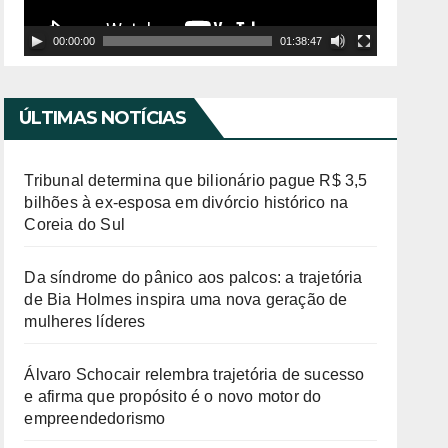
o
00:00:00
01:38:47
r
d
e
ÚLTIMAS NOTÍCIAS
v
í
Tribunal determina que bilionário pague R$ 3,5
d
bilhões à ex-esposa em divórcio histórico na
Coreia do Sul
e
o
Da síndrome do pânico aos palcos: a trajetória
de Bia Holmes inspira uma nova geração de
mulheres líderes
Álvaro Schocair relembra trajetória de sucesso
e afirma que propósito é o novo motor do
empreendedorismo