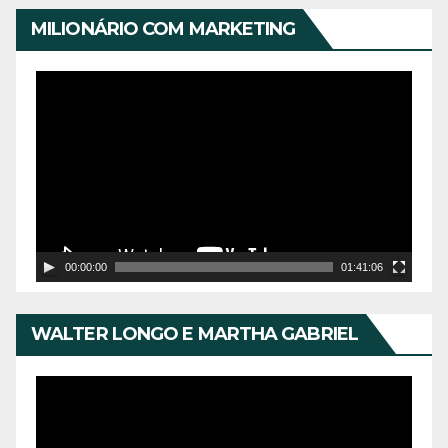
e
MILIONÁRIO COM MARKETING
v
í
T
d
o
e
c
o
a
d
o
r
00:00:00
01:41:06
d
e
WALTER LONGO E MARTHA GABRIEL
v
í
T
d
o
e