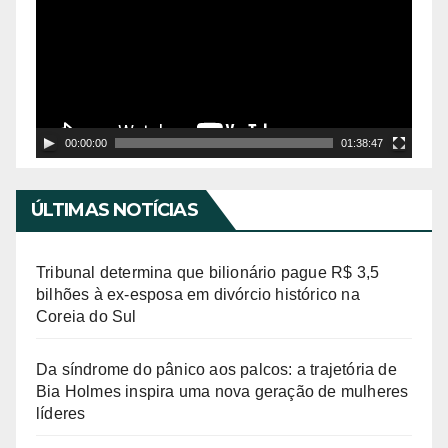
e
c
o
a
d
o
r
00:00:00
01:38:47
d
e
ÚLTIMAS NOTÍCIAS
v
í
Tribunal determina que bilionário pague R$ 3,5
d
bilhões à ex-esposa em divórcio histórico na
Coreia do Sul
e
o
Da síndrome do pânico aos palcos: a trajetória de
Bia Holmes inspira uma nova geração de mulheres
líderes