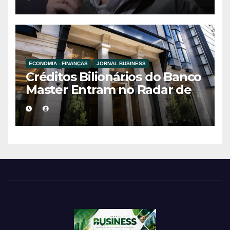
motor do
empreendedorismo
ECONOMIA - FINANÇAS
JORNAL BUSINESS
Créditos Bilionários do Banco
Master Entram no Radar de
Investigação por Supostas
Ligações com Esquema
Criminoso