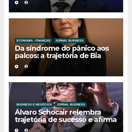
divórcio histórico na Coreia
do Sul
ECONOMIA - FINANÇAS
JORNAL BUSINESS
Da síndrome do pânico aos
palcos: a trajetória de Bia
Holmes inspira uma nova
geração de mulheres líderes
BUSINESS E NEGÓCIOS
JORNAL BUSINESS
Álvaro Schocair relembra
trajetória de sucesso e afirma
que propósito é o novo