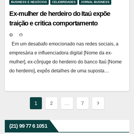
BUSINESS E NEGÓCIOS
CELEBRIDADES
JORNAL BUSINESS
Ex-mulher de herdeiro do Itaú expõe
traição e critica comportamento
“nojento” em desabafo nas redes sociais
Em um desabafo emocionado nas redes sociais, a
empresária e influenciadora digital [Nome da ex-
mulher], ex-cônjuge do herdeiro do banco Itaú [Nome
do herdeiro], expôs detalhes de uma suposta…
Navegação
1
2
…
7
por
posts
(21) 99 77 6 1051