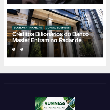
ECONOMIA - FINANÇAS
JORNAL BUSINESS
Créditos Bilionários do Banco
Master Entram no Radar de
Investigação por Supostas
Ligações com Esquema
Criminoso