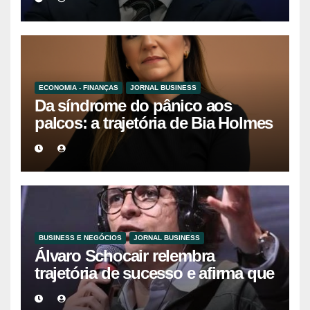
do Sul
ECONOMIA - FINANÇAS
JORNAL BUSINESS
Da síndrome do pânico aos
palcos: a trajetória de Bia Holmes
inspira uma nova geração de
mulheres líderes
BUSINESS E NEGÓCIOS
JORNAL BUSINESS
Álvaro Schocair relembra
trajetória de sucesso e afirma que
propósito é o novo motor do
empreendedorismo