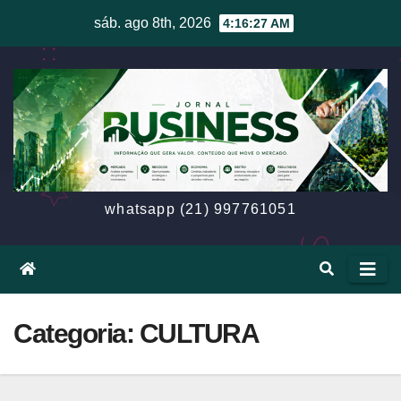
Skip
sáb. ago 8th, 2026
4:16:28 AM
to
content
whatsapp (21) 997761051
Categoria: CULTURA