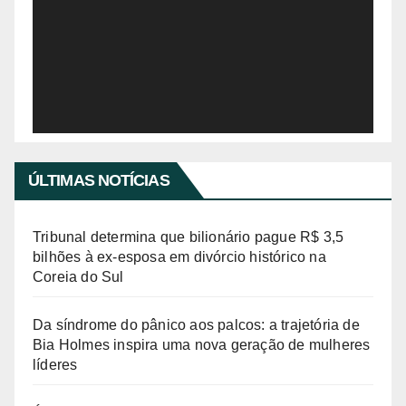
e
c
o
a
d
o
r
d
e
ÚLTIMAS NOTÍCIAS
v
í
Tribunal determina que bilionário pague R$ 3,5
d
bilhões à ex-esposa em divórcio histórico na
Coreia do Sul
e
o
Da síndrome do pânico aos palcos: a trajetória de
Bia Holmes inspira uma nova geração de mulheres
líderes