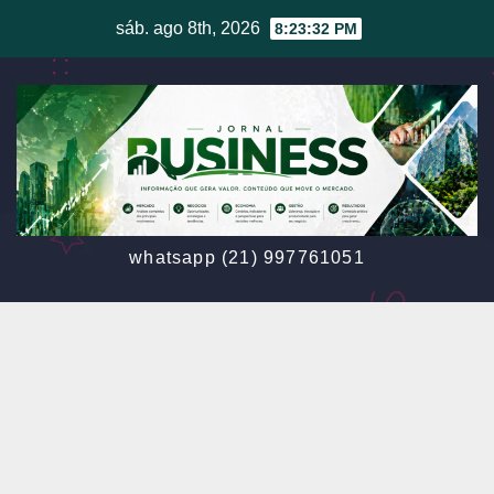
Skip
sáb. ago 8th, 2026
8:23:34 PM
to
content
whatsapp (21) 997761051