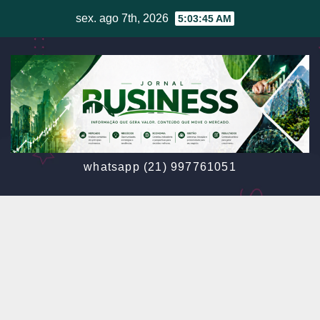
Skip
sex. ago 7th, 2026
5:03:48 AM
to
content
whatsapp (21) 997761051