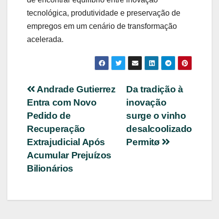
tecnológica, produtividade e preservação de
empregos em um cenário de transformação
acelerada.
Navegação
Andrade Gutierrez
Da tradição à
Entra com Novo
inovação
de
Pedido de
surge o vinho
Post
Recuperação
desalcoolizado
Extrajudicial Após
Permitø
Acumular Prejuízos
Bilionários