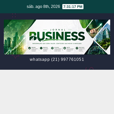
Skip
sáb. ago 8th, 2026
7:31:20 PM
to
content
whatsapp (21) 997761051