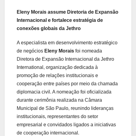
Eleny
Morais
assume
Diretoria
de
Expansão
Internacional
e
fortalece
estratégia
de
conexões
globais
da
Jethro
A
especialista
em
desenvolvimento
estratégico
de
negócios
Eleny
Morais
foi
nomeada
Diretora
de
Expansão
Internacional
da
Jethro
International
,
organização
dedicada
à
promoção
de
relações
institucionais
e
cooperação
entre
países
por
meio
da
chamada
diplomacia
civil.
A
nomeação
foi
oficializada
durante
cerimônia
realizada
na
Câmara
Municipal de São Paulo
,
reunindo
lideranças
institucionais,
representantes
do
setor
empresarial
e
convidados
ligados
a
iniciativas
de
cooperação
internacional.