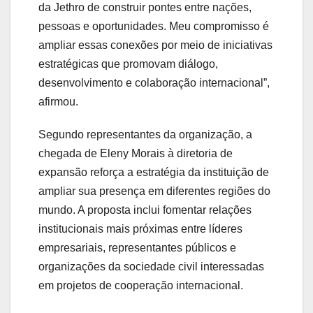
da
Jethro
de
construir
pontes
entre
nações,
pessoas
e
oportunidades.
Meu
compromisso
é
ampliar
essas
conexões
por
meio
de
iniciativas
estratégicas
que
promovam
diálogo,
desenvolvimento
e
colaboração
internacional”,
afirmou.
Segundo
representantes
da
organização,
a
chegada
de
Eleny
Morais
à
diretoria
de
expansão
reforça
a
estratégia
da
instituição
de
ampliar
sua
presença
em
diferentes
regiões
do
mundo.
A
proposta
inclui
fomentar
relações
institucionais
mais
próximas
entre
líderes
empresariais,
representantes
públicos
e
organizações
da
sociedade
civil
interessadas
em
projetos
de
cooperação
internacional.