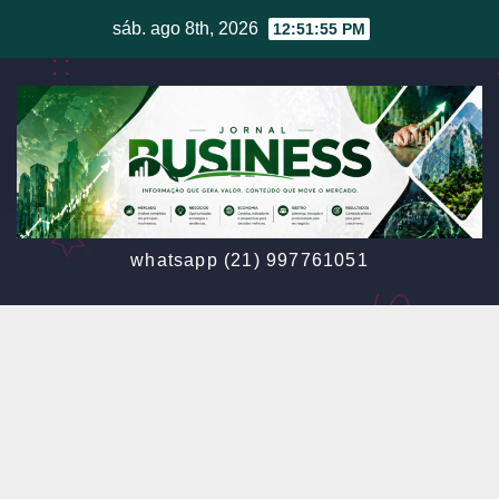
Skip
sáb. ago 8th, 2026
12:51:57 PM
to
content
whatsapp (21) 997761051