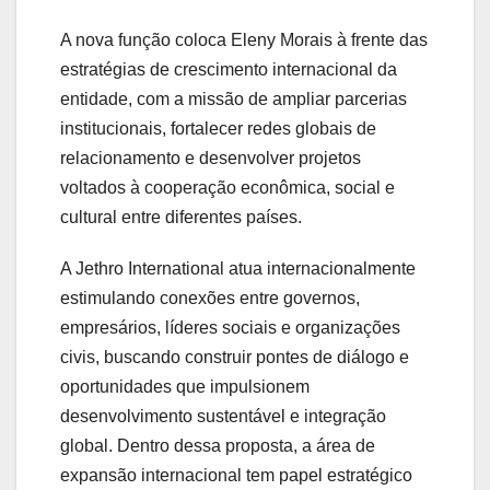
A
nova
função
coloca
Eleny
Morais
à
frente
das
estratégias
de
crescimento
internacional
da
entidade,
com
a
missão
de
ampliar
parcerias
institucionais,
fortalecer
redes
globais
de
relacionamento
e
desenvolver
projetos
voltados
à
cooperação
econômica,
social
e
cultural
entre
diferentes
países.
A
Jethro International
atua
internacionalmente
estimulando
conexões
entre
governos,
empresários,
líderes
sociais
e
organizações
civis,
buscando
construir
pontes
de
diálogo
e
oportunidades
que
impulsionem
desenvolvimento
sustentável
e
integração
global.
Dentro
dessa
proposta,
a
área
de
expansão
internacional
tem
papel
estratégico