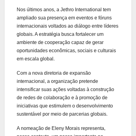
Nos
últimos
anos,
a
Jethro International
tem
ampliado
sua
presença
em
eventos
e
fóruns
internacionais
voltados
ao
diálogo
entre
líderes
globais.
A
estratégia
busca
fortalecer
um
ambiente
de
cooperação
capaz
de
gerar
oportunidades
econômicas,
sociais
e
culturais
em
escala
global.
Com
a
nova
diretoria
de
expansão
internacional,
a
organização
pretende
intensificar
suas
ações
voltadas
à
construção
de
redes
de
colaboração
e
à
promoção
de
iniciativas
que
estimulem
o
desenvolvimento
sustentável
por
meio
de
parcerias
globais.
A
nomeação
de
Eleny
Morais
representa,