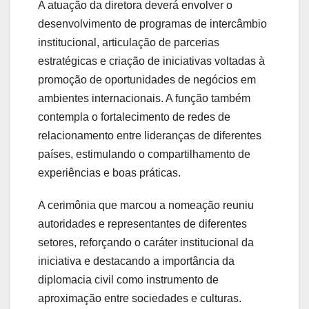
A
atuação
da
diretora
deverá
envolver
o
desenvolvimento
de
programas
de
intercâmbio
institucional,
articulação
de
parcerias
estratégicas
e
criação
de
iniciativas
voltadas
à
promoção
de
oportunidades
de
negócios
em
ambientes
internacionais.
A
função
também
contempla
o
fortalecimento
de
redes
de
relacionamento
entre
lideranças
de
diferentes
países,
estimulando
o
compartilhamento
de
experiências
e
boas
práticas.
A
cerimônia
que
marcou
a
nomeação
reuniu
autoridades
e
representantes
de
diferentes
setores,
reforçando
o
caráter
institucional
da
iniciativa
e
destacando
a
importância
da
diplomacia
civil
como
instrumento
de
aproximação
entre
sociedades
e
culturas.