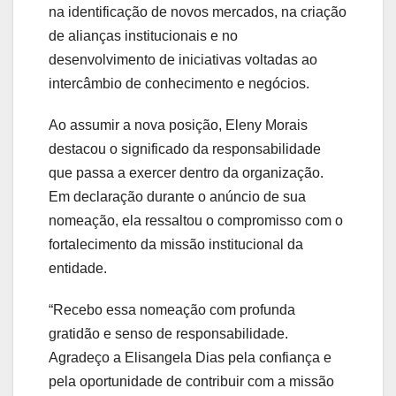
na
identificação
de
novos
mercados,
na
criação
de
alianças
institucionais
e
no
desenvolvimento
de
iniciativas
voltadas
ao
intercâmbio
de
conhecimento
e
negócios.
Ao
assumir
a
nova
posição,
Eleny
Morais
destacou
o
significado
da
responsabilidade
que
passa
a
exercer
dentro
da
organização.
Em
declaração
durante
o
anúncio
de
sua
nomeação,
ela
ressaltou
o
compromisso
com
o
fortalecimento
da
missão
institucional
da
entidade.
“
Recebo
essa
nomeação
com
profunda
gratidão
e
senso
de
responsabilidade.
Agradeço
a
Elisangela Dias
pela
confiança
e
pela
oportunidade
de
contribuir
com
a
missão