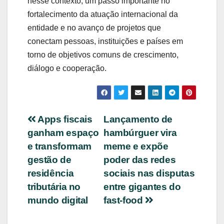
nesse
contexto,
um
passo
importante
no
fortalecimento
da
atuação
internacional
da
entidade
e
no
avanço
de
projetos
que
conectam
pessoas,
instituições
e
países
em
torno
de
objetivos
comuns
de
crescimento,
diálogo
e
cooperação.
Navegação
Apps fiscais
Lançamento de
ganham espaço
hambúrguer vira
de
e transformam
meme e expõe
Post
gestão de
poder das redes
residência
sociais nas disputas
tributária no
entre gigantes do
mundo digital
fast-food