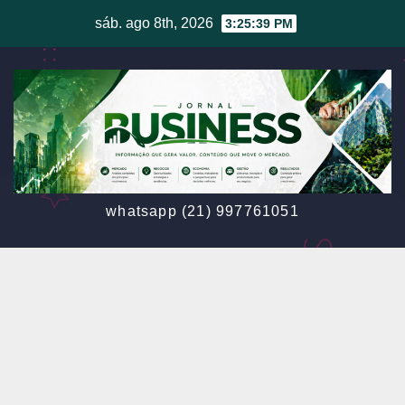
Skip
sáb. ago 8th, 2026
3:25:42 PM
to
content
whatsapp (21) 997761051