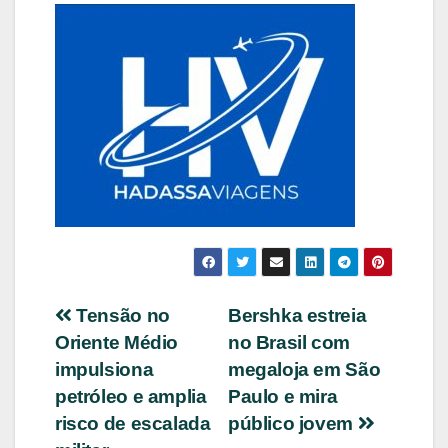
Navegação
Tensão no
Bershka estreia
Oriente Médio
no Brasil com
de
impulsiona
megaloja em São
Post
petróleo e amplia
Paulo e mira
risco de escalada
público jovem