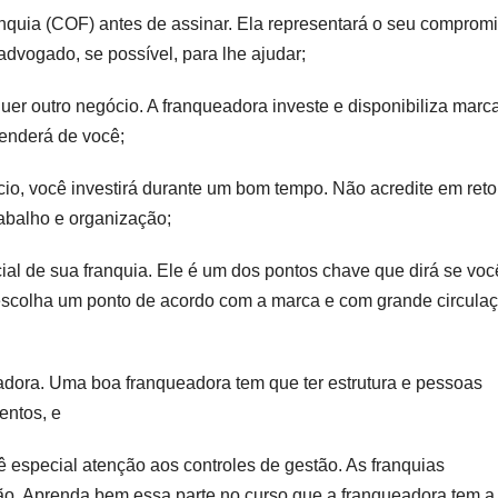
nquia (COF) antes de assinar. Ela representará o seu comprom
advogado, se possível, para lhe ajudar;
er outro negócio. A franqueadora investe e disponibiliza marca
penderá de você;
o, você investirá durante um bom tempo. Não acredite em ret
rabalho e organização;
ial de sua franquia. Ele é um dos pontos chave que dirá se voc
escolha um ponto de acordo com a marca e com grande circula
eadora. Uma boa franqueadora tem que ter estrutura e pessoas
entos, e
especial atenção aos controles de gestão. As franquias
ão. Aprenda bem essa parte no curso que a franqueadora tem a