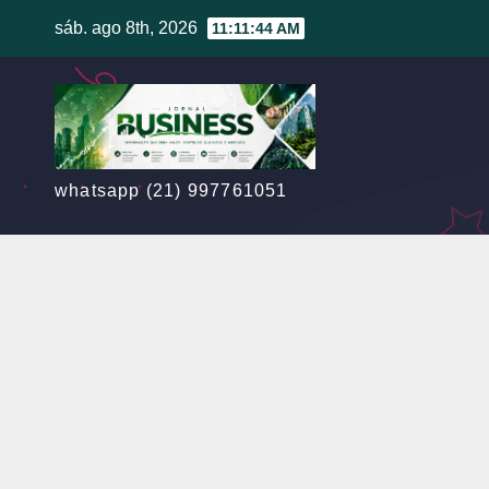
Skip
sáb. ago 8th, 2026
11:11:45 AM
to
content
whatsapp (21) 997761051