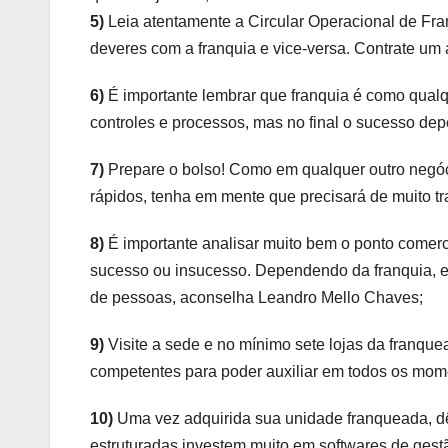
5)
Leia atentamente a Circular Operacional de Fra
deveres com a franquia e vice-versa. Contrate um 
6)
É importante lembrar que franquia é como qualqu
controles e processos, mas no final o sucesso de
7)
Prepare o bolso! Como em qualquer outro negóci
rápidos, tenha em mente que precisará de muito t
8)
É importante analisar muito bem o ponto comerc
sucesso ou insucesso. Dependendo da franquia, 
de pessoas, aconselha Leandro Mello Chaves;
9)
Visite a sede e no mínimo sete lojas da franqu
competentes para poder auxiliar em todos os mom
10)
Uma vez adquirida sua unidade franqueada, dê 
estruturadas investem muito em softwares de gest