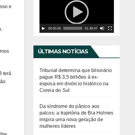
í
o
isso e
d
c
e
a
,
00:00:00
01:38:47
o
d
o
r
ÚLTIMAS NOTÍCIAS
ornos
d
e
Tribunal determina que bilionário
ê terá
v
pague R$ 3,5 bilhões à ex-
ção
esposa em divórcio histórico na
í
Coreia do Sul
d
e
Da síndrome do pânico aos
palcos: a trajetória de Bia Holmes
o
inspira uma nova geração de
mulheres líderes
 lhe