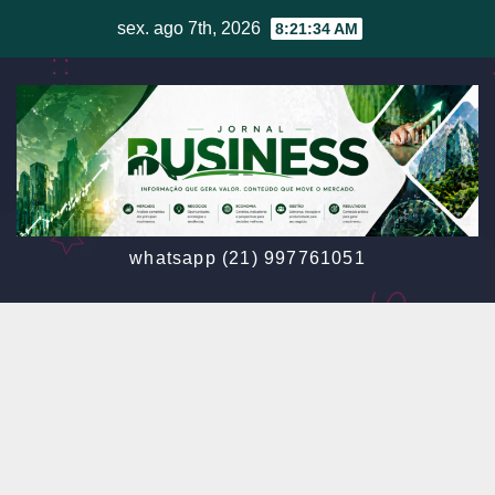
Skip
sex. ago 7th, 2026
8:21:37 AM
to
content
whatsapp (21) 997761051