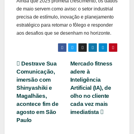
Ainda que 2025 prometa crescimento, os dados
de maio servem como aviso: o setor industrial
precisa de estímulo, inovação e planejamento
estratégico para retomar o fôlego e responder
aos desafios que se desenham no horizonte.
Navegação
Destrave Sua
Mercado fitness
Comunicação,
adere à
de
imersão com
Inteligência
Post
Shinyashiki e
Artificial (IA), de
Magalhães,
olho no cliente
acontece fim de
cada vez mais
agosto em São
imediatista
Paulo