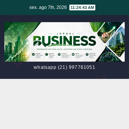
Skip
sex. ago 7th, 2026
11:24:45 AM
to
content
whatsapp (21) 997761051