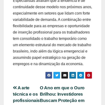
Especialistas avaliam que a tendência é de
continuidade desse modelo nos próximos anos,
especialmente em setores que lidam com forte
variabilidade de demanda. A combinação entre
flexibilidade para as empresas e oportunidade
de inserção profissional para os trabalhadores
tem consolidado o trabalho temporário como
um elemento estrutural do mercado de trabalho
brasileiro, indo além da lógica emergencial e
assumindo papel estratégico na geração de
empregos e na dinamização da economia.
Navegação
A arte
O Ano em que o Ouro
técnica e os
Brilhou: Investidores
de
profissionais
Buscam Proteção em