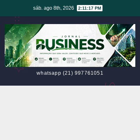
Skip
sáb. ago 8th, 2026
2:11:20 PM
to
content
whatsapp (21) 997761051