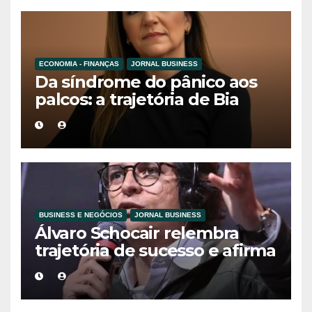
do Sul
ECONOMIA - FINANÇAS
JORNAL BUSINESS
Da síndrome do pânico aos
palcos: a trajetória de Bia
Holmes inspira uma nova
geração de mulheres líderes
BUSINESS E NEGÓCIOS
JORNAL BUSINESS
Álvaro Schocair relembra
trajetória de sucesso e afirma
que propósito é o novo
motor do
empreendedorismo