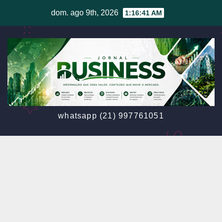
Skip
dom. ago 9th, 2026
1:16:42 AM
to
content
whatsapp (21) 997761051