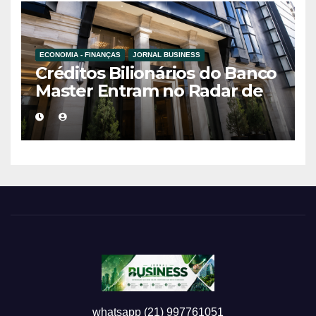
ECONOMIA - FINANÇAS
JORNAL BUSINESS
Créditos Bilionários do Banco
Master Entram no Radar de
Investigação por Supostas
Ligações com Esquema
Criminoso
whatsapp (21) 997761051