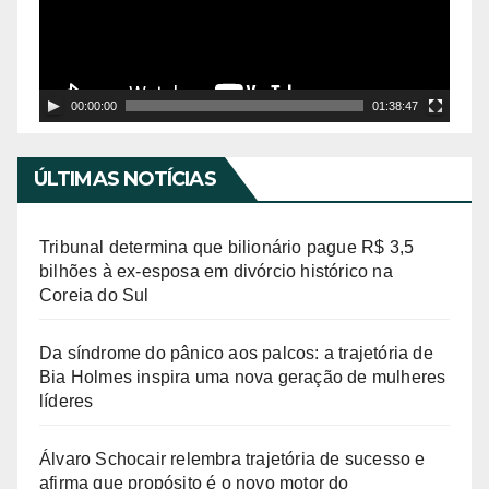
o
a
d
o
r
00:00:00
01:38:47
d
e
ÚLTIMAS NOTÍCIAS
v
í
Tribunal determina que bilionário pague R$ 3,5
d
bilhões à ex-esposa em divórcio histórico na
Coreia do Sul
e
o
Da síndrome do pânico aos palcos: a trajetória de
Bia Holmes inspira uma nova geração de mulheres
líderes
Álvaro Schocair relembra trajetória de sucesso e
afirma que propósito é o novo motor do