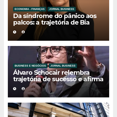
ECONOMIA - FINANÇAS
JORNAL BUSINESS
Da síndrome do pânico aos
palcos: a trajetória de Bia
Holmes inspira uma nova
geração de mulheres líderes
BUSINESS E NEGÓCIOS
JORNAL BUSINESS
Álvaro Schocair relembra
trajetória de sucesso e afirma
que propósito é o novo
motor do
empreendedorismo