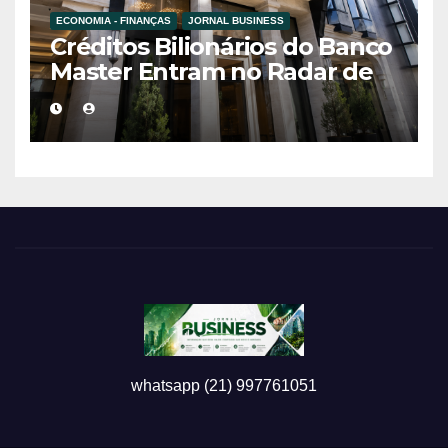
ECONOMIA - FINANÇAS
JORNAL BUSINESS
Créditos Bilionários do Banco
Master Entram no Radar de
Investigação por Supostas
Ligações com Esquema
Criminoso
whatsapp (21) 997761051