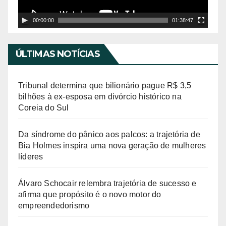
o
r
00:00:00
01:38:47
d
e
ÚLTIMAS NOTÍCIAS
v
í
Tribunal determina que bilionário pague R$ 3,5
d
bilhões à ex-esposa em divórcio histórico na
Coreia do Sul
e
o
Da síndrome do pânico aos palcos: a trajetória de
Bia Holmes inspira uma nova geração de mulheres
líderes
Álvaro Schocair relembra trajetória de sucesso e
afirma que propósito é o novo motor do
empreendedorismo