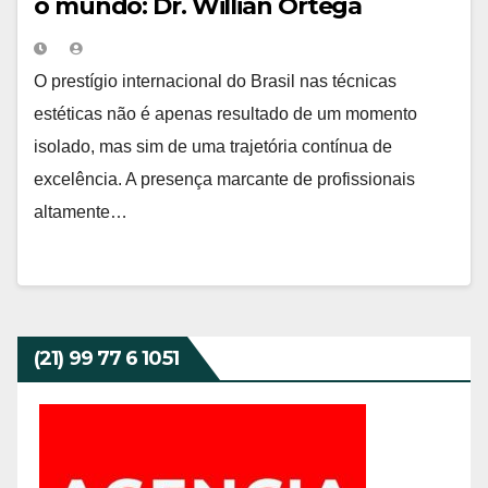
o mundo: Dr. Willian Ortega
alcança reconhecimento
internacional com palestras globais
O prestígio internacional do Brasil nas técnicas
e alunos de diversos países
estéticas não é apenas resultado de um momento
isolado, mas sim de uma trajetória contínua de
excelência. A presença marcante de profissionais
altamente…
(21) 99 77 6 1051