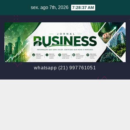
Skip
sex. ago 7th, 2026
7:28:38 AM
to
content
whatsapp (21) 997761051