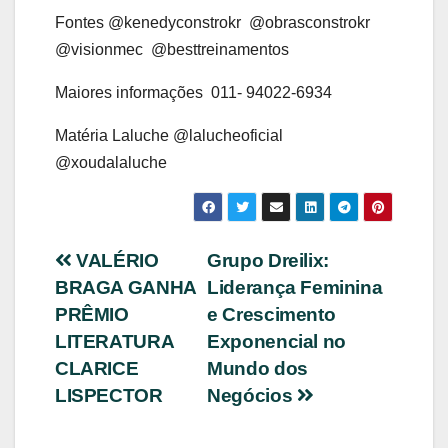
Fontes @kenedyconstrokr @obrasconstrokr
@visionmec @besttreinamentos
Maiores informações 011- 94022-6934
Matéria Laluche @lalucheoficial
@xoudalaluche
Navegação
VALÉRIO
Grupo Dreilix:
BRAGA GANHA
Liderança Feminina
de
PRÊMIO
e Crescimento
Post
LITERATURA
Exponencial no
CLARICE
Mundo dos
LISPECTOR
Negócios