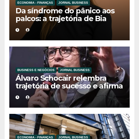
ECONOMIA - FINANÇAS
JORNAL BUSINESS
Da síndrome do pânico aos
palcos: a trajetória de Bia
Holmes inspira uma nova
geração de mulheres líderes
BUSINESS E NEGÓCIOS
JORNAL BUSINESS
Álvaro Schocair relembra
trajetória de sucesso e afirma
que propósito é o novo
motor do
empreendedorismo
ECONOMIA - FINANÇAS
JORNAL BUSINESS