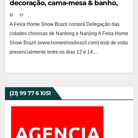
decoração, cama-mesa & banho,
cozinha e utilidades domésticas em
São Paulo
A Feira Home Show Brazil contará Delegação das
cidades chinesas de Nantong e Nanjing A Feira Home
Show Brazil (www.homeshowbrazil.com) está de volta
presencialmente entre os dias 12 e 14…
(21) 99 77 6 1051