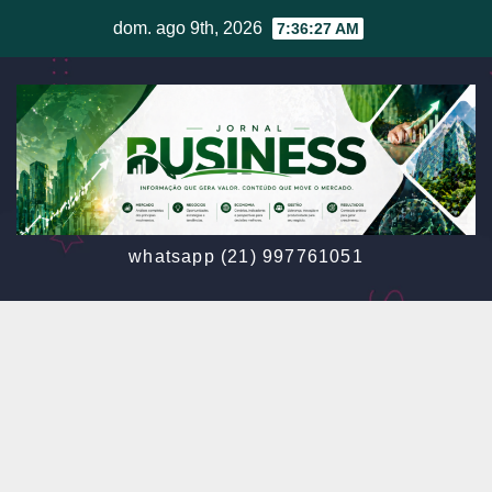
Skip
dom. ago 9th, 2026
7:36:29 AM
to
content
whatsapp (21) 997761051