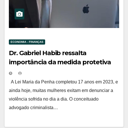
ECONOMIA - FINANÇAS
Dr. Gabriel Habib ressalta
importância da medida protetiva
em casos de violência contra a
mulher
A Lei Maria da Penha completou 17 anos em 2023, e
ainda hoje, muitas mulheres exitam em denunciar a
violência sofrida no dia a dia. O conceituado
advogado criminalista…