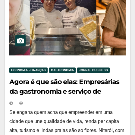
ECONOMIA - FINANÇAS
GASTRONOMIA
JORNAL BUSINESS
Agora é que são elas: Empresárias
da gastronomia e serviço de
delivery em Niterói, se unem para
conquistar e fidelizar clientes.
Se engana quem acha que empreender em uma
cidade que une qualidade de vida, renda per capita
alta, turismo e lindas praias são só flores. Niterói, com