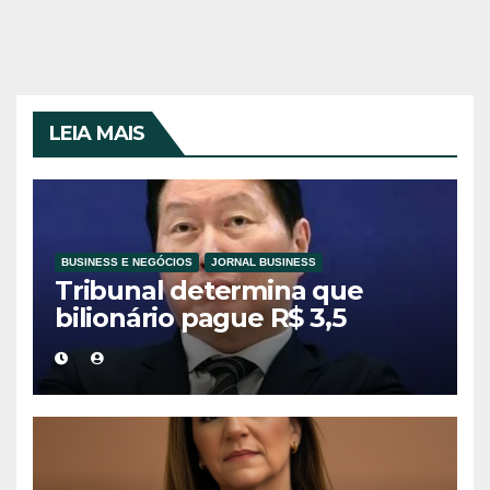
LEIA MAIS
BUSINESS E NEGÓCIOS
JORNAL BUSINESS
Tribunal determina que
bilionário pague R$ 3,5
bilhões à ex-esposa em
divórcio histórico na Coreia
do Sul