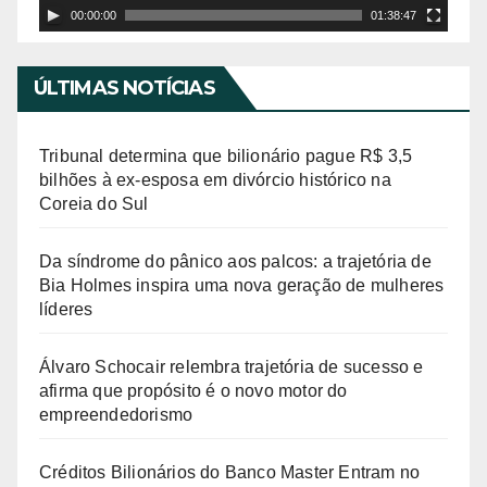
r
00:00:00
01:38:47
d
e
ÚLTIMAS NOTÍCIAS
v
í
Tribunal determina que bilionário pague R$ 3,5
d
bilhões à ex-esposa em divórcio histórico na
Coreia do Sul
e
o
Da síndrome do pânico aos palcos: a trajetória de
Bia Holmes inspira uma nova geração de mulheres
líderes
Álvaro Schocair relembra trajetória de sucesso e
afirma que propósito é o novo motor do
empreendedorismo
Créditos Bilionários do Banco Master Entram no