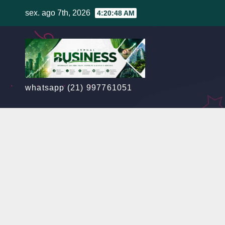
Skip
sex. ago 7th, 2026
4:20:49 AM
to
content
whatsapp (21) 997761051