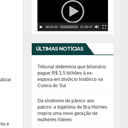
í
o
d
c
e
a
00:00:00
01:38:47
o
d
o
r
ÚLTIMAS NOTÍCIAS
d
e
Tribunal determina que bilionário
v
pague R$ 3,5 bilhões à ex-
esposa em divórcio histórico na
alizar
í
Coreia do Sul
d
e
Da síndrome do pânico aos
palcos: a trajetória de Bia Holmes
o
inspira uma nova geração de
mulheres líderes
niu e