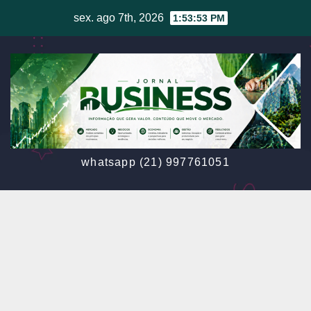
Skip
sex. ago 7th, 2026
1:53:55 PM
to
content
whatsapp (21) 997761051