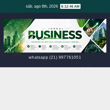
Skip
sáb. ago 8th, 2026
8:12:48 AM
to
content
whatsapp (21) 997761051