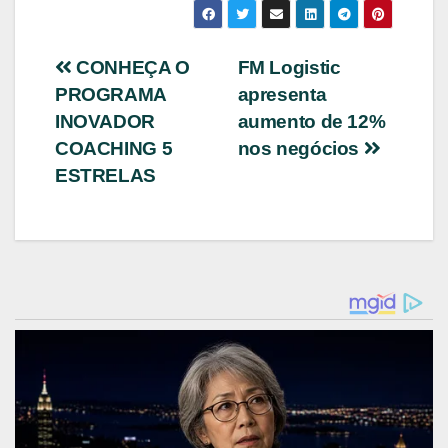
Navegação
CONHEÇA O
FM Logistic
PROGRAMA
apresenta
de
INOVADOR
aumento de 12%
Post
COACHING 5
nos negócios
ESTRELAS