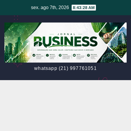
Skip
sex. ago 7th, 2026
8:43:31 AM
to
content
whatsapp (21) 997761051