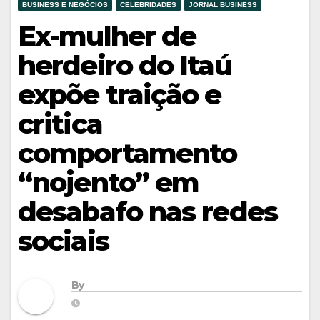
BUSINESS E NEGÓCIOS
CELEBRIDADES
JORNAL BUSINESS
Ex-mulher de
herdeiro do Itaú
expõe traição e
critica
comportamento
“nojento” em
desabafo nas redes
sociais
By