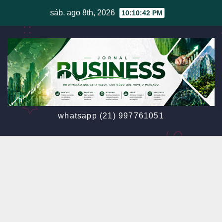
Skip
sáb. ago 8th, 2026
10:10:44 PM
to
content
whatsapp (21) 997761051