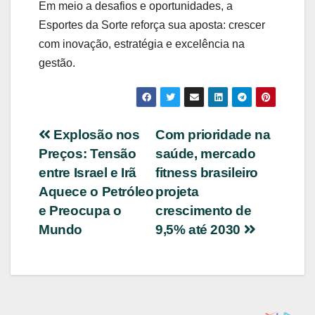
Em meio a desafios e oportunidades, a
Esportes da Sorte reforça sua aposta: crescer
com inovação, estratégia e excelência na
gestão.
Navegação
Explosão nos
Com prioridade na
Preços: Tensão
saúde, mercado
de
entre Israel e Irã
fitness brasileiro
Post
Aquece o Petróleo
projeta
e Preocupa o
crescimento de
Mundo
9,5% até 2030